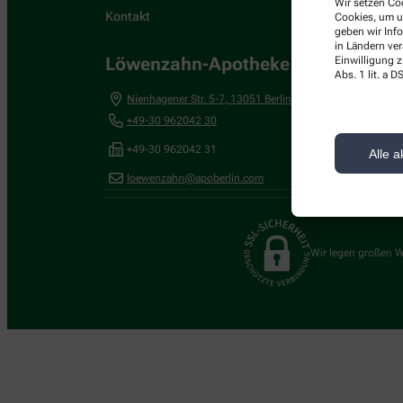
Wir setzen Coo
Kontakt
Cookies, um u
geben wir Inf
in Ländern ve
Löwenzahn-Apotheke im RIZ-Cente
Einwilligung z
Abs. 1 lit. a
Nienhagener Str. 5-7
,
13051
Berlin
+49-30 962042 30
+49-30 962042 31
Alle a
loewenzahn@apoberlin.com
Wir legen großen W