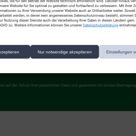
kies, die für den Betrieb der Website technisch erforderlich sind. Darüber hinaus v
nsere Website für Sie optimal zu gestalten und fortlaufend zu verbessern. Mit Ihrer
Über uns
Services
ormationen zu Ihrer Verwendung unserer Website auch an Drittanbieter weiter. Soweit
Leistungen
rarbeitet werden, in denen kein angemessenes Datenschutzniveau besteht, stimmen Si
r
ur Nutzung dieser Dienste auch der Verarbeitung Ihrer Daten in diesen Ländern gem. 
Kontakt
 DSGVO zu. Weitere Informationen können Sie unserer
Datenschutzerklärung
entnehme
kzeptieren
Nur notwendige akzeptieren
Einstellungen v
ert auf den Schutz Ihrer persönlichen Daten und garantieren die sichere Übertragun