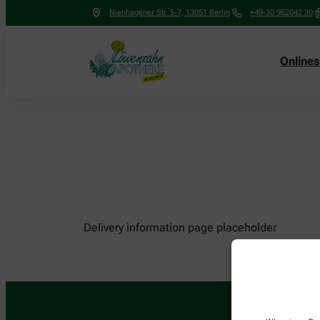
Nienhagener Str. 5-7
,
13051
Berlin
+49-30 962042 30
Online
Delivery information page placeholder