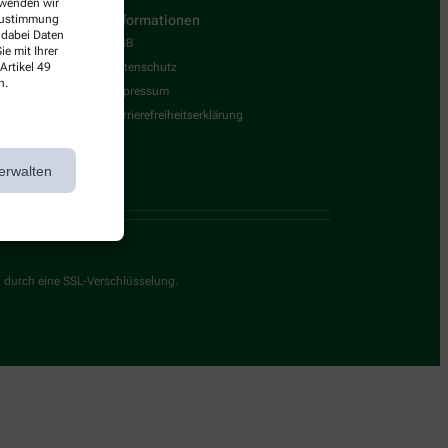
erwenden wir
 Zustimmung
Informationen
 dabei Daten
AGB
e mit Ihrer
Artikel 49
Datenschutz
n.
Impressum
Barrierefreiheitserklärung
erwalten
g durch eine SSL-Verschlüsselung.