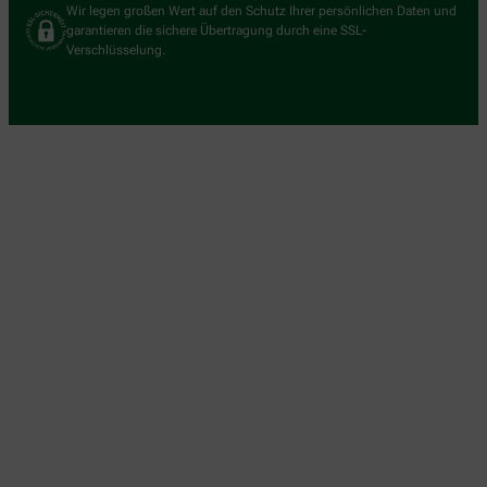
Wir legen großen Wert auf den Schutz Ihrer persönlichen Daten und
garantieren die sichere Übertragung durch eine SSL-
Verschlüsselung.