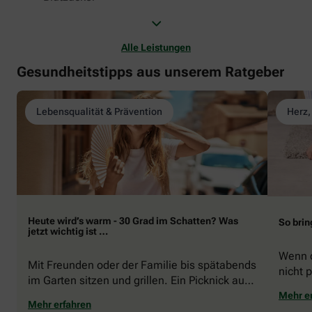
Alle Leistungen
Gesundheitstipps aus unserem Ratgeber
Lebensqualität & Prävention
Herz,
Heute wird’s warm - 30 Grad im Schatten? Was
So brin
jetzt wichtig ist …
Wenn d
Mit Freunden oder der Familie bis spätabends
nicht p
im Garten sitzen und grillen. Ein Picknick auf
zeigen
der Stadtparkwiese. Mit dem Paddelboot über
Mehr e
welche
Mehr erfahren
den See gleiten oder eine Radtour durch die