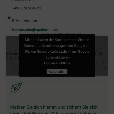
+49-30 962042 31
E-Mail-Adresse
loewenzahn@apoberlin.com
Zu unserem Kontaktformular
Mit dem Laden der Karte stimmen Sie den
Datenschutzbestimmungen von Google zu.
Klicken Sie auf „Karte Laden“, um Google
Löwenzahn-Apotheke im RIZ-Center, Nienhagener Str.
map zu aktivieren.
5-7, 13051 Berlin
Cookie-Richtlinie
Karte laden
Melden Sie sich hier an und sichern Sie sich
Ihren 10% Gutschein* für unsere Apotheke